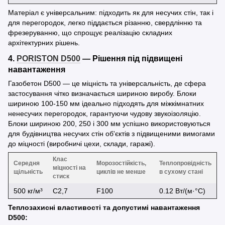
Матеріал є універсальним: підходить як для несучих стін, так і
для перегородок, легко піддається різанню, свердлінню та
фрезеруванню, що спрощує реалізацію складних
архітектурних рішень.
4.
PORISTON D500
— Рішення під підвищені
навантаження
Газобетон D500 — це міцність та універсальність, де сфера
застосування чітко визначається шириною виробу. Блоки
шириною 100-150 мм ідеально підходять для міжкімнатних
ненесучих перегородок, гарантуючи чудову звукоізоляцію.
Блоки шириною 200, 250 і 300 мм успішно використовуються
для будівництва несучих стін об'єктів з підвищеними вимогами
до міцності (виробничі цехи, склади, гаражі).
Клас
Середня
Морозостійкість,
Теплопровідність
міцності на
щільність
циклів не менше
в сухому стані
стиск
500 кг/м³
C2,7
F100
0.12 Вт/(м·°С)
Теплозахисні властивості та допустимі навантаження
D500: