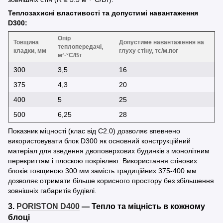
Теплозахисні властивості та допустимі навантаження
D300:
Опір
Товщина
Допустиме навантаження на
теплопередачі,
кладки, мм
глуху стіну, тс/м.пог
м²·°С/Вт
300
3,5
16
375
4,3
20
400
5
25
500
6,25
28
Показник міцності (клас від С2.0) дозволяє впевнено
використовувати блок D300 як основний конструкційний
матеріал для зведення двоповерхових будинків з монолітним
перекриттям і плоскою покрівлею. Використання стінових
блоків товщиною 300 мм замість традиційних 375-400 мм
дозволяє отримати більше корисного простору без збільшення
зовнішніх габаритів будівлі.
3.
PORISTON D400
— Тепло та міцність в кожному
блоці