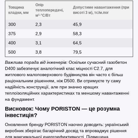
Опір
Товщина
Допустиме навантаження (при
теплопередачі,
кладки, мм
висоті 3 м), тс/м.пог
м²·°С/Вт
300
2,3
45,9
375
2,9
58,3
400
3,1
64,5
500
3,8
79,5
Важлива порада від інженерів:
Оскільки сучасний газобетон
D400 забезпечує аналогічний клас міцності С2.7, для
житлового малоповерхового будівництва він часто є більш
раціональним рішенням, ніж D500. Ви отримуєте ту саму
надійність конструкції, але при значно кращих
теплоізоляційних характеристиках та меншому навантаженні
на фундамент.
Висновок: Чому PORISTON — це розумна
інвестиція?
Оновлення бренду PORISTON наочно доводить: український
виробник зберігає багарічний досвід та впроваджує рішення
для максимальної енергоефективності. Підвищена