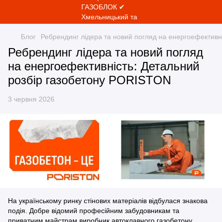
Блог
Ребрендинг лідера та новий погляд на енергоефективн
Ребрендинг лідера та новий погляд
на енергоефективність: Детальний
розбір газобетону PORISTON
3 червня 2026
На українському ринку стінових матеріалів відбулася знакова
подія. Добре відомий професійним забудовникам та
приватним майстрам виробник автоклавного газобетону