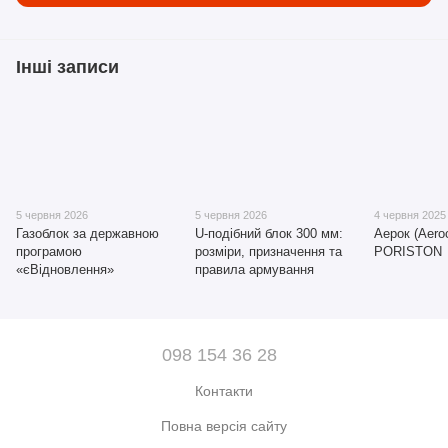
Інші записи
5 червня 2026
5 червня 2026
4 червня 2025
Газоблок за державною
U-подібний блок 300 мм:
Аерок (Aeroc
програмою
розміри, призначення та
PORISTON
«єВідновлення»
правила армування
098 154 36 28
Контакти
Повна версія сайту