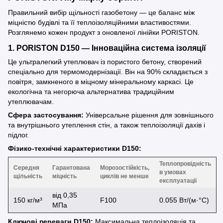
Правильний вибір щільності газобетону — це баланс між
міцністю будівлі та її теплоізоляційними властивостями.
Розглянемо кожен продукт з оновленої лінійки PORISTON.
1. PORISTON D150 — Інноваційна система ізоляції
Це ультралегкий утеплювач із пористого бетону, створений
спеціально для термомодернізації. Він на 90% складається з
повітря, замкненого в міцному мінеральному каркасі. Це
екологічна та негорюча альтернатива традиційним
утеплювачам.
Сфера застосування:
Універсальне рішення для зовнішнього
та внутрішнього утеплення стін, а також теплоізоляції дахів і
підлог.
Фізико-технічні характеристики D150:
Теплопровідність
Середня
Гарантована
Морозостійкість,
в умовах
щільність
міцність
циклів не менше
експлуатації
від 0,35
150 кг/м³
F100
0.055 Вт/(м·°С)
МПа
Ключові переваги D150:
Максимальна теплоізоляція та