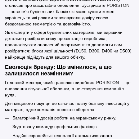
оголосив про масштабне оновлення. Зустрічайте
PORISTON
— нове ім'я будівельних блоків які може купити кожен
українець та які роками завоювували довіру своєю
бездоганною геометрією та довговічністю.
Як експерти у сфері будівельних матеріалів, ми вирішили
детально розібрати свіжу презентацію виробника,
проаналізувати оновлений асортимент та допомогти вам
розібратися: блоки якої щільності (D150, D300, D400 чи D500)
найкраще підійдуть для вашого об'єкту.
Еволюція бренду: Що змінилося, а що
залишилося незмінним?
Головний меседж, який транслює виробник: PORISTON — це
оновлення візуальної оболонки, а не створення компанії з
нуля.
Для кінцевого покупця це означає повну безпеку інвестицій у
матеріал, адже компанія повністю зберегла:
Багаторічний досвід роботи на українському ринку.
Згуртовану команду профільних фахівців.
Надійні європейські технології автоматизованого