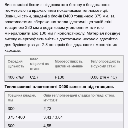
Високоякісні блоки з ніздрюватого бетону з бездоганною
геометрією та вражаючими показниками теплоізоляції.
Зовнішні стіни, зведені з блоків D400 товщиною 375 мм, за
властивостями збереження тепла ідентичні цегляній стіні
товщиною 380 мм з додатковим утепленням плитою
мінераловати або 100 мм пінополістиролу. Матеріал поєднує
високу енергоефективність з достатньою несучою здатністю
для будівництва до 2-3 поверхів без додаткових монолітних
каркасів.
Клас
Середня
Морозостійкість,
Теплопровідність
міцності на
щільність
циклів не менше
в сухому стані
стиск
400 кг/м³
C2,7
F100
0.08 Вт/(м·°С)
Теплозахисні властивості D400 залежно від товщини:
Товщина кладки,
Опір теплопередачі кладки по гладі стіни,
мм
м²·°С/Вт
300
2,73
375 / 400
3,41 / 3,64
500
4,55