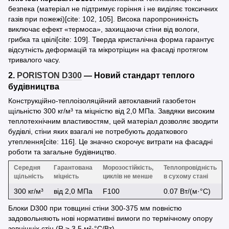
безпека (матеріал не підтримує горіння і не виділяє токсичних
газів при пожежі)[cite: 102, 105]. Висока паропроникність
виключає ефект «термоса», захищаючи стіни від вологи,
грибка та цвілі[cite: 109]. Тверда кристалічна форма гарантує
відсутність деформацій та мікротріщин на фасаді протягом
тривалого часу.
2.
PORISTON D300
— Новий стандарт теплого
будівництва
Конструкційно-теплоізоляційний автоклавний газобетон
щільністю 300 кг/м³ та міцністю від 2,0 МПа. Завдяки високим
теплотехнічним властивостям, цей матеріал дозволяє зводити
будівлі, стіни яких взагалі не потребують додаткового
утеплення[cite: 116]. Це значно скорочує витрати на фасадні
роботи та загальне будівництво.
Середня
Гарантована
Морозостійкість,
Теплопровідність
щільність
міцність
циклів не менше
в сухому стані
300 кг/м³
від 2,0 МПа
F100
0.07 Вт/(м·°С)
Блоки D300 при товщині стіни 300-375 мм повністю
задовольняють нові нормативні вимоги по термічному опору
зовнішніх стін (R ≥ 3.5 м²·°С/Вт).