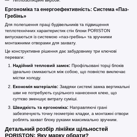
Ергономіка та енергоефективність: Система «Паз-
Гребінь»
Для полегшення праці будівельників та підвищення
теплотехнічних характеристик стін блоки PORISTON
випускаються із системою «паз-гребінь» та зручними
монтажними отворами для захвату.
Це конструктивне рішення дає забудовнику три ключові
переваги:
Надійний тепловий замок:
Профільовані торці блоків
ідеально смикаються між собою, що повністю виключає
містки холоду.
Економія матеріалів:
Завдяки системі замка вертикальні
шви не потребують суцільного нанесення клею, що
суттєво зменшує витрату суміші.
Швидкість та ергономіка:
Направляючі грані
забезпечують точну геометрію кладки, а монтажні отвори
роблять захват блоку руками максимально зручним.
Детальний розбір лінійки щільностей
PORISTON: Яку марку обрати?