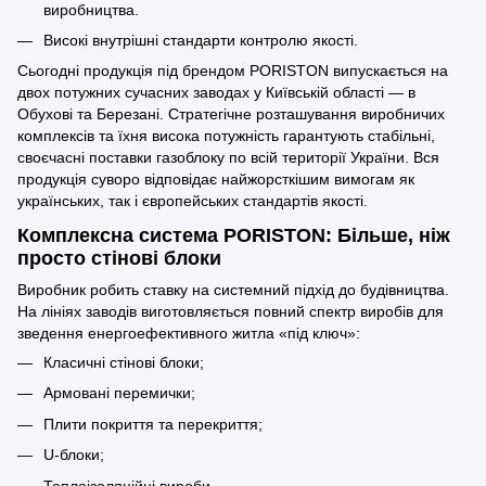
виробництва.
Високі внутрішні стандарти контролю якості.
Сьогодні продукція під брендом PORISTON випускається на
двох потужних сучасних заводах у Київській області — в
Обухові та Березані. Стратегічне розташування виробничих
комплексів та їхня висока потужність гарантують стабільні,
своєчасні поставки газоблоку по всій території України. Вся
продукція суворо відповідає найжорсткішим вимогам як
українських, так і європейських стандартів якості.
Комплексна система PORISTON: Більше, ніж
просто стінові блоки
Виробник робить ставку на системний підхід до будівництва.
На лініях заводів виготовляється повний спектр виробів для
зведення енергоефективного житла «під ключ»:
Класичні стінові блоки;
Армовані перемички;
Плити покриття та перекриття;
U-блоки;
Теплоізоляційні вироби.