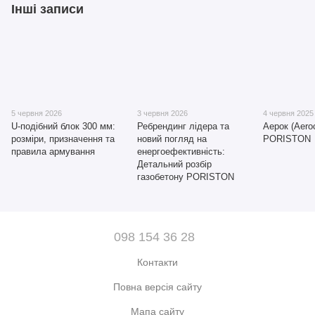
Інші записи
5 червня 2026
3 червня 2026
4 червня 2025
U-подібний блок 300 мм:
Ребрендинг лідера та
Аерок (Aeroc
розміри, призначення та
новий погляд на
PORISTON
правила армування
енергоефективність:
Детальний розбір
газобетону PORISTON
098 154 36 28
Контакти
Повна версія сайту
Мапа сайту