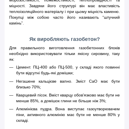
морозостійкості, пожежостійкості, теплопровідності та
міцності. Завдяки його структурі він має властивість
теплоізоляційного матеріалу і при цьому міцність каменю.
Покупці між собою часто його називають “штучний
камінь”.
Як виробляють газобетон?
Для правильного виготовлення газобетонних блоків
необхідно використовувати тільки якісну сировину, таку
як:
Цемент. ПЦ-400 або ПЦ-500, у складі якого повинні
бути відсутні будь-які домішки;
Негашене кальцієве вапно. Зміст СаО має бути
близько 70%;
Кварцевий пісок. Вміст кварцу обов'язково має бути не
менше 85%, а домішок глини не більше ніж 3%;
Алюмінієва пудра. Вона виступає газоутворювачем
піни, активного алюмінію має бути не менше 80% у
складі.