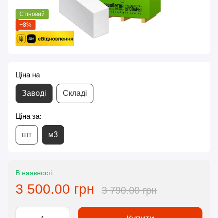
Стіновий
−8%
Ціна на
Заводі
Складі
Ціна за:
шт
м3
В наявності
3 500.00 грн
3 790.00 грн