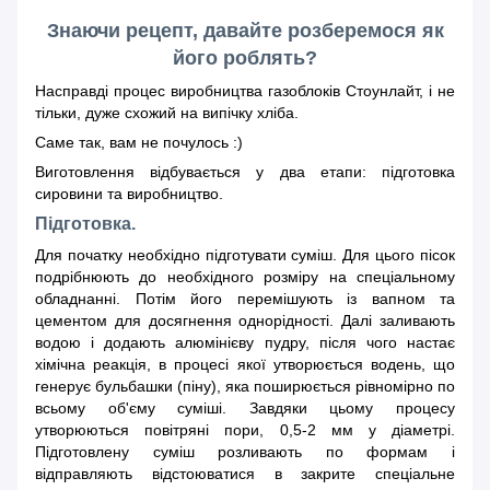
Знаючи рецепт, давайте розберемося як
його роблять?
Насправді процес виробництва газоблоків Стоунлайт, і не
тільки, дуже схожий на випічку хліба.
Саме так, вам не почулось :)
Виготовлення відбувається у два етапи: підготовка
сировини та виробництво.
Підготовка.
Для початку необхідно підготувати суміш. Для цього пісок
подрібнюють до необхідного розміру на спеціальному
обладнанні. Потім його перемішують із вапном та
цементом для досягнення однорідності. Далі заливають
водою і додають алюмінієву пудру, після чого настає
хімічна реакція, в процесі якої утворюється водень, що
генерує бульбашки (піну), яка поширюється рівномірно по
всьому об'єму суміші. Завдяки цьому процесу
утворюються повітряні пори, 0,5-2 мм у діаметрі.
Підготовлену суміш розливають по формам і
відправляють відстоюватися в закрите спеціальне