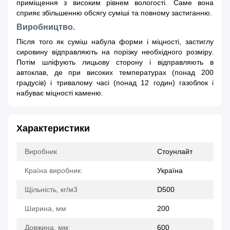
приміщення з високим рівнем вологості. Саме вона
сприяє збільшенню обсягу суміші та повному застиганню.
Виробництво.
Після того як суміш набула форми і міцності, застиглу
сировину відправляють на порізку необхідного розміру.
Потім шліфують лицьову сторону і відправляють в
автоклав, де при високих температурах (понад 200
градусів) і тривалому часі (понад 12 годин) газоблок і
набуває міцності каменю.
Характеристики
Виробник
Стоунлайт
Країна виробник:
Україна
Щільність, кг/м3
D500
Ширина, мм
200
Довжина, мм:
600