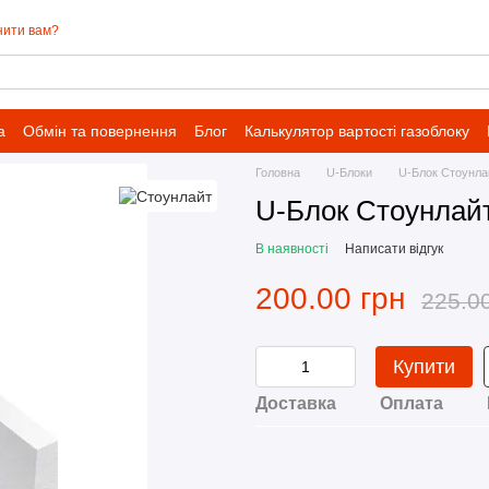
нити вам?
а
Обмін та повернення
Блог
Калькулятор вартості газоблоку
Головна
U-Блоки
U-Блок Стоунла
U-Блок Стоунлай
В наявності
Написати відгук
200.00 грн
225.0
Купити
Доставка
Оплата