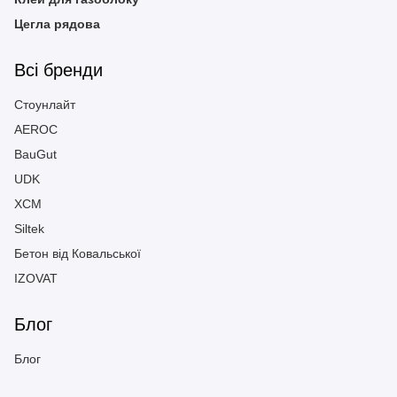
Цегла рядова
Всі бренди
Стоунлайт
AEROC
BauGut
UDK
ХСМ
Siltek
Бетон від Ковальської
IZOVAT
Блог
Блог