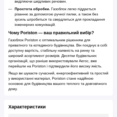
виділяючи шкідливих речовин.
Простота обробки.
Газоблок легко піддається
різанню за допомогою ручної пилки, а також без
зусиль штробиться та свердлиться для прокладання
інженерних комунікацій.
Чому Poriston — ваш правильний вибір?
Газоблок Poriston є оптимальним рішенням для
приватного та котеджного будівництва. Він поєднує в собі
доступну вартість, стабільну наявність на ринку та
широкий асортимент розмірів. Десятки будівельних
організацій, що раніше використовували Aeroc, вже
перейшли на Poriston і підтвердили його високу якість.
Якщо ви шукаєте сучасний, енергоефективний та простий
у використанні матеріал, Poriston стане надійною
основою для будівництва вашого теплого та довговічного
дому.
Характеристики