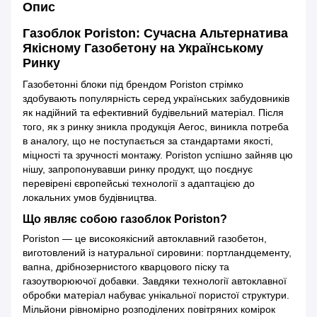
Опис
Газоблок Poriston: Сучасна Альтернатива
Якісному Газобетону на Українському
Ринку
Газобетонні блоки під брендом Poriston стрімко
здобувають популярність серед українських забудовників
як надійний та ефективний будівельний матеріал. Після
того, як з ринку зникла продукція Aeroc, виникла потреба
в аналогу, що не поступається за стандартами якості,
міцності та зручності монтажу. Poriston успішно зайняв цю
нішу, запропонувавши ринку продукт, що поєднує
перевірені європейські технології з адаптацією до
локальних умов будівництва.
Що являє собою газоблок Poriston?
Poriston — це високоякісний автоклавний газобетон,
виготовлений із натуральної сировини: портландцементу,
вапна, дрібнозернистого кварцового піску та
газоутворюючої добавки. Завдяки технології автоклавної
обробки матеріал набуває унікальної пористої структури.
Мільйони рівномірно розподілених повітряних комірок