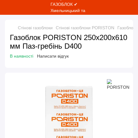
Стінові газоблоки
Стінові газоблоки PORISTON
Газоблок
Газоблок PORISTON 250x200x610
мм Паз-гребінь D400
В наявності
Написати відгук