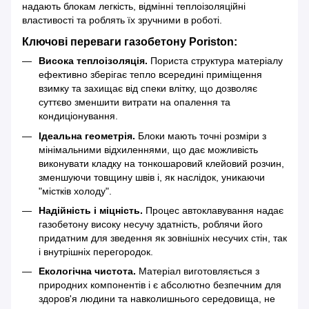
надають блокам легкість, відмінні теплоізоляційні
властивості та роблять їх зручними в роботі.
Ключові переваги газобетону Poriston:
Висока теплоізоляція.
Пориста структура матеріалу
ефективно зберігає тепло всередині приміщення
взимку та захищає від спеки влітку, що дозволяє
суттєво зменшити витрати на опалення та
кондиціонування.
Ідеальна геометрія.
Блоки мають точні розміри з
мінімальними відхиленнями, що дає можливість
виконувати кладку на тонкошаровий клейовий розчин,
зменшуючи товщину швів і, як наслідок, уникаючи
"містків холоду".
Надійність і міцність.
Процес автоклавування надає
газобетону високу несучу здатність, роблячи його
придатним для зведення як зовнішніх несучих стін, так
і внутрішніх перегородок.
Екологічна чистота.
Матеріал виготовляється з
природних компонентів і є абсолютно безпечним для
здоров'я людини та навколишнього середовища, не