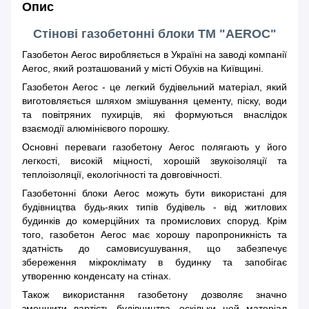
Опис
Стінові газобетонні блоки ТМ "AEROC"
Газобетон Aeroc виробляється в Україні на заводі компанії
Aeroc, який розташований у місті Обухів на Київщині.
Газобетон Aeroc - це легкий будівельний матеріал, який
виготовляється шляхом змішування цементу, піску, води
та повітряних пухирців, які формуються внаслідок
взаємодії алюмінієвого порошку.
Основні переваги газобетону Aeroc полягають у його
легкості, високій міцності, хорошій звукоізоляції та
теплоізоляції, екологічності та довговічності.
Газобетонні блоки Aeroc можуть бути використані для
будівництва будь-яких типів будівель - від житлових
будинків до комерційних та промислових споруд. Крім
того, газобетон Aeroc має хорошу паропроникність та
здатність до самовисушування, що забезпечує
збереження мікроклімату в будинку та запобігає
утворенню конденсату на стінах.
Також використання газобетону дозволяє значно
зменшити вартість будівництва, оскільки цей матеріал