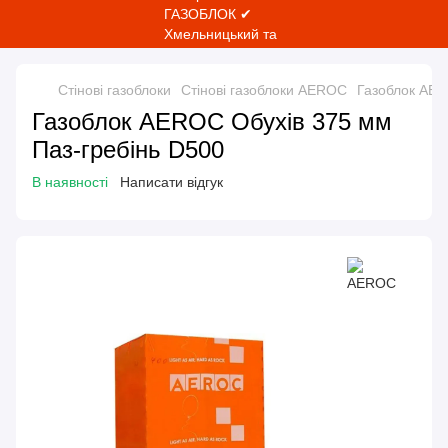
Стінові газоблоки
Стінові газоблоки AEROC
Газоблок AER
Газоблок AEROC Обухів 375 мм
Паз-гребінь D500
В наявності
Написати відгук