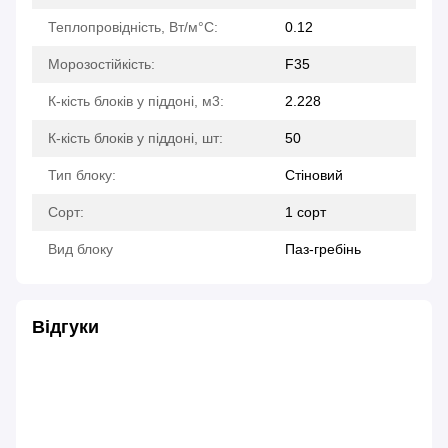
Теплопровідність, Вт/м°С:
0.12
Морозостійкість:
F35
К-кість блоків у піддоні, м3:
2.228
К-кість блоків у піддоні, шт:
50
Тип блоку:
Стіновий
Сорт:
1 сорт
Вид блоку
Паз-гребінь
Відгуки