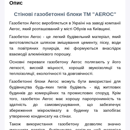
Опис
Стінові газобетонні блоки ТМ "AEROC"
Газобетон Aeroc виробляється в Україні на заводі компанії
Aeroc, який розташований у місті Обухів на Київщині.
Газобетон Aeroc - це легкий будівельний матеріал, який
виготовляється шляхом змішування цементу, піску, води
та повітряних пухирців, які формуються внаслідок
взаємодії алюмінієвого порошку.
Основні переваги газобетону Aeroc полягають у його
легкості, високій міцності, хорошій звукоізоляції та
теплоізоляції, екологічності та довговічності.
Газобетонні блоки Aeroc можуть бути використані для
будівництва будь-яких типів будівель - від житлових
будинків до комерційних та промислових споруд. Крім
того, газобетон Aeroc має хорошу паропроникність та
здатність до самовисушування, що забезпечує
збереження мікроклімату в будинку та запобігає
утворенню конденсату на стінах.
Також використання газобетону дозволяє значно
зменшити вартість будівництва, оскільки цей матеріал