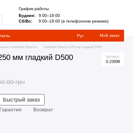
График работы:
Будние:
9:00–18:00
Сб/Вс:
9:00–18:00 (в телефонном режиме)
Мой заказ
такты
Рус
новые газоблоки BauGut
Газоблок BauGut 250 мм гладкий D500
250 мм гладкий D500
Артикул
S-23098
50.00 грн
Быстрый заказ
Гарантия
Возврат